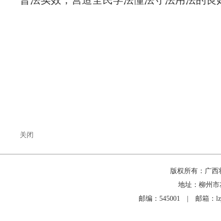
普法实效，营造全民学法懂法守法用法的良
关闭
版权所有：广西
地址：柳州市
邮编：545001 | 邮箱：lzjd